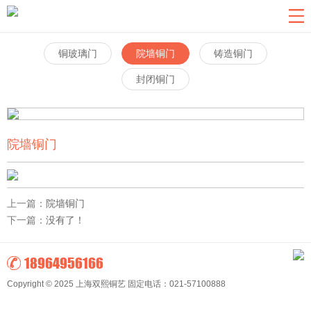
网站导航
关于我们
铜玻璃门
院墙铜门
铸造铜门
铜门系列
封闭铜门
铝艺系列
铸铝门系列
院墙铜门
铜楼梯扶手
新闻资讯
联系我们
上一篇：
院墙铜门
下一篇：
没有了！
返回首页
18964956166
Copyright © 2025 上海双熙铜艺 固定电话：021-57100888